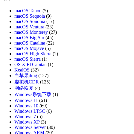
macOS Tahoe
(5)
macOS Sequoia
(9)
macOS Sonoma
(17)
macOS Ventura
(23)
macOS Monterey
(27)
macOS Big Sur
(45)
macOS Catalina
(22)
macOS Mojave
(5)
macOS High Sierra
(2)
macOS Sierra
(1)
OS X El Capitan
(1)
KealOS
(32)
白苹果dmg
(127)
虚拟机CDR
(125)
网络恢复
(4)
Windows系统下载
(1)
Windows 11
(61)
Windows 10
(69)
Windows LTSC
(6)
Windows 7
(5)
Windows XP
(3)
Windows Server
(30)
Windows ARM
(20)