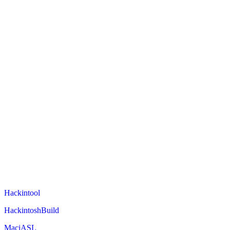
Hackintool
HackintoshBuild
MaciASL