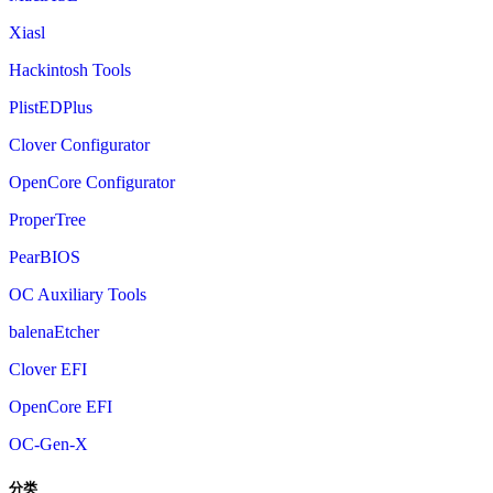
Xiasl
Hackintosh Tools
PlistEDPlus
Clover Configurator
OpenCore Configurator
ProperTree
PearBIOS
OC Auxiliary Tools
balenaEtcher
Clover EFI
OpenCore EFI
OC-Gen-X
分类