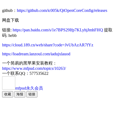
github：
https://github.com/ic005k/QtOpenCoreConfig/releases
网盘下载
链接:
https://pan.baidu.com/s/1e7BPS29Ifp7KLyhjJmhFHQ
提取
码: hebb
https://cloud.189.cn/web/share?code=JvUbAzAR7fYz
https://loadream.lanzoul.com/iadujxlauod
一个简易的黑苹果安装教程：
https://www.mfpud.com/topics/10263/
一个联系QQ：577535622
mfpud
永久会员
收藏
海报
链接