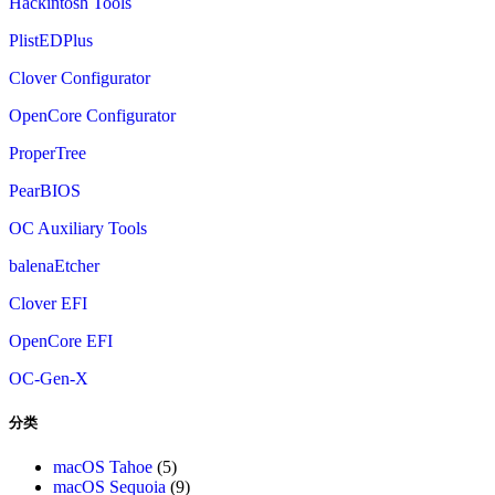
Hackintosh Tools
PlistEDPlus
Clover Configurator
OpenCore Configurator
ProperTree
PearBIOS
OC Auxiliary Tools
balenaEtcher
Clover EFI
OpenCore EFI
OC-Gen-X
分类
macOS Tahoe
(5)
macOS Sequoia
(9)