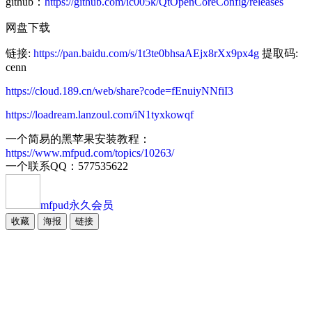
github：
https://github.com/ic005k/QtOpenCoreConfig/releases
网盘下载
链接:
https://pan.baidu.com/s/1t3te0bhsaAEjx8rXx9px4g
提取码:
cenn
https://cloud.189.cn/web/share?code=fEnuiyNNfiI3
https://loadream.lanzoul.com/iN1tyxkowqf
一个简易的黑苹果安装教程：
https://www.mfpud.com/topics/10263/
一个联系QQ：577535622
mfpud
永久会员
收藏
海报
链接