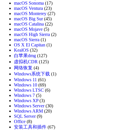
macOS Sonoma
(17)
macOS Ventura
(23)
macOS Monterey
(27)
macOS Big Sur
(45)
macOS Catalina
(22)
macOS Mojave
(5)
macOS High Sierra
(2)
macOS Sierra
(1)
OS X El Capitan
(1)
KealOS
(32)
白苹果dmg
(127)
虚拟机CDR
(125)
网络恢复
(4)
Windows系统下载
(1)
Windows 11
(61)
Windows 10
(69)
Windows LTSC
(6)
Windows 7
(5)
Windows XP
(3)
Windows Server
(30)
Windows ARM
(20)
SQL Server
(9)
Office
(8)
安装工具和插件
(67)