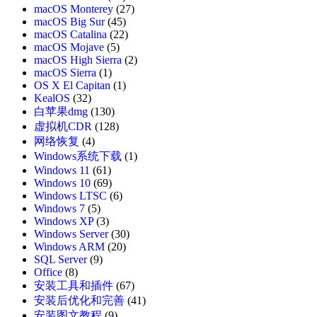
macOS Monterey
(27)
macOS Big Sur
(45)
macOS Catalina
(22)
macOS Mojave
(5)
macOS High Sierra
(2)
macOS Sierra
(1)
OS X El Capitan
(1)
KealOS
(32)
白苹果dmg
(130)
虚拟机CDR
(128)
网络恢复
(4)
Windows系统下载
(1)
Windows 11
(61)
Windows 10
(69)
Windows LTSC
(6)
Windows 7
(5)
Windows XP
(3)
Windows Server
(30)
Windows ARM
(20)
SQL Server
(9)
Office
(8)
安装工具和插件
(67)
安装后优化和完善
(41)
安装图文教程
(9)