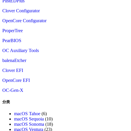
PlistEDPlus
Clover Configurator
OpenCore Configurator
ProperTree
PearBIOS
OC Auxiliary Tools
balenaEtcher
Clover EFI
OpenCore EFI
OC-Gen-X
分类
macOS Tahoe
(6)
macOS Sequoia
(10)
macOS Sonoma
(18)
macOS Ventura
(23)