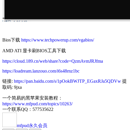
Bios下载
https://www.techpowerup.com/vgabios/
AMD ATI 显卡刷BIOS工具下载
https://cloud.189.cn/web/share?code=QzmAvmJRJfma
https://loadream.lanzouo.com/i6s48rnz1bc
链接:
https://pan.baidu.com/s/1pOokBWJTP_EGaxRJa5QDVw
提
取码: 9jxa
一个简易的黑苹果安装教程：
https://www.mfpud.com/topics/10263/
一个联系QQ：577535622
mfpud
永久会员