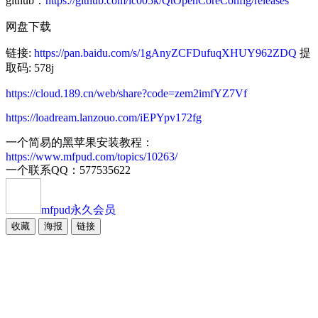
github：
https://github.com/ic005k/QtOpenCoreConfig/releases
网盘下载
链接:
https://pan.baidu.com/s/1gAnyZCFDufuqXHUY962ZDQ
提
取码: 578j
https://cloud.189.cn/web/share?code=zem2imfYZ7Vf
https://loadream.lanzouo.com/iEPYpv172fg
一个简易的黑苹果安装教程：
https://www.mfpud.com/topics/10263/
一个联系QQ：577535622
mfpud
永久会员
收藏
海报
链接