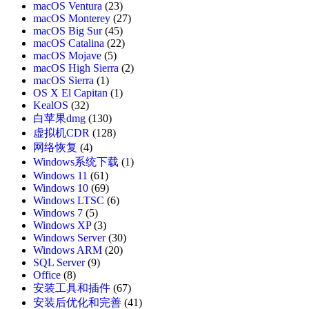
macOS Ventura
(23)
macOS Monterey
(27)
macOS Big Sur
(45)
macOS Catalina
(22)
macOS Mojave
(5)
macOS High Sierra
(2)
macOS Sierra
(1)
OS X El Capitan
(1)
KealOS
(32)
白苹果dmg
(130)
虚拟机CDR
(128)
网络恢复
(4)
Windows系统下载
(1)
Windows 11
(61)
Windows 10
(69)
Windows LTSC
(6)
Windows 7
(5)
Windows XP
(3)
Windows Server
(30)
Windows ARM
(20)
SQL Server
(9)
Office
(8)
安装工具和插件
(67)
安装后优化和完善
(41)