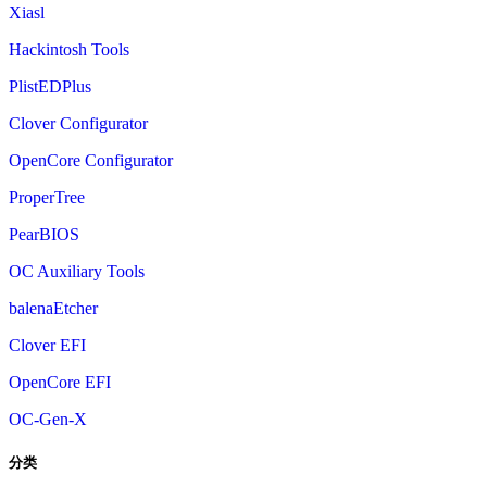
Xiasl
Hackintosh Tools
PlistEDPlus
Clover Configurator
OpenCore Configurator
ProperTree
PearBIOS
OC Auxiliary Tools
balenaEtcher
Clover EFI
OpenCore EFI
OC-Gen-X
分类