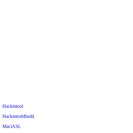
Hackintool
HackintoshBuild
MaciASL