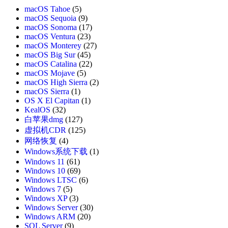
macOS Tahoe
(5)
macOS Sequoia
(9)
macOS Sonoma
(17)
macOS Ventura
(23)
macOS Monterey
(27)
macOS Big Sur
(45)
macOS Catalina
(22)
macOS Mojave
(5)
macOS High Sierra
(2)
macOS Sierra
(1)
OS X El Capitan
(1)
KealOS
(32)
白苹果dmg
(127)
虚拟机CDR
(125)
网络恢复
(4)
Windows系统下载
(1)
Windows 11
(61)
Windows 10
(69)
Windows LTSC
(6)
Windows 7
(5)
Windows XP
(3)
Windows Server
(30)
Windows ARM
(20)
SQL Server
(9)