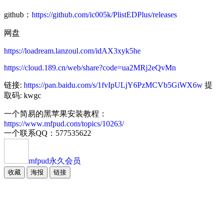
github：
https://github.com/ic005k/PlistEDPlus/releases
网盘
https://loadream.lanzoul.com/idAX3xyk5he
https://cloud.189.cn/web/share?code=ua2MRj2eQvMn
链接:
https://pan.baidu.com/s/1fvIpULjY6PzMCVb5GiWX6w
提
取码: kwgc
一个简易的黑苹果安装教程：
https://www.mfpud.com/topics/10263/
一个联系QQ：577535622
mfpud
永久会员
收藏
海报
链接