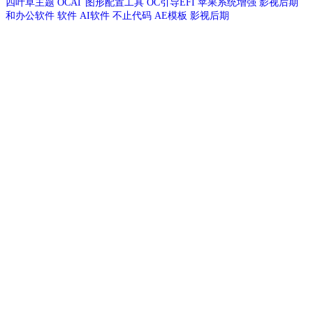
四叶草主题
OCAT
图形配置工具
OC引导EFI
苹果系统增强
影视后期
和办公软件
软件
AI软件
不止代码
AE模板
影视后期