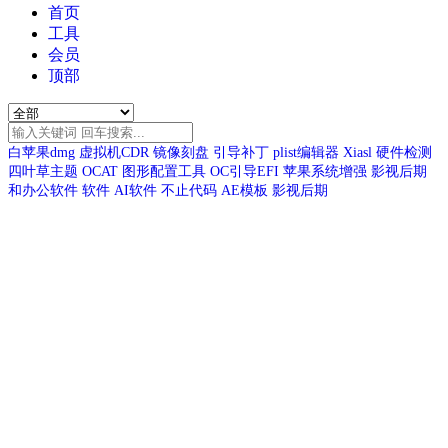
首页
工具
会员
顶部
白苹果dmg
虚拟机CDR
镜像刻盘
引导补丁
plist编辑器
Xiasl
硬件检测
四叶草主题
OCAT
图形配置工具
OC引导EFI
苹果系统增强
影视后期
和办公软件
软件
AI软件
不止代码
AE模板
影视后期