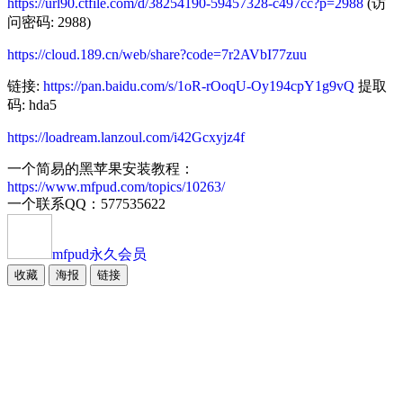
https://url90.ctfile.com/d/38254190-59457328-c497cc?p=2988
(访
问密码: 2988)
https://cloud.189.cn/web/share?code=7r2AVbI77zuu
链接:
https://pan.baidu.com/s/1oR-rOoqU-Oy194cpY1g9vQ
提取
码: hda5
https://loadream.lanzoul.com/i42Gcxyjz4f
一个简易的黑苹果安装教程：
https://www.mfpud.com/topics/10263/
一个联系QQ：577535622
mfpud
永久会员
收藏
海报
链接