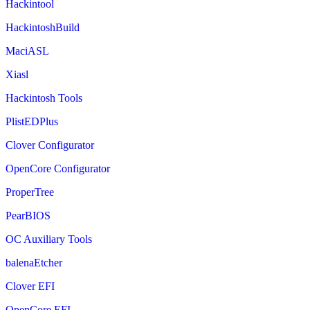
Hackintool
HackintoshBuild
MaciASL
Xiasl
Hackintosh Tools
PlistEDPlus
Clover Configurator
OpenCore Configurator
ProperTree
PearBIOS
OC Auxiliary Tools
balenaEtcher
Clover EFI
OpenCore EFI