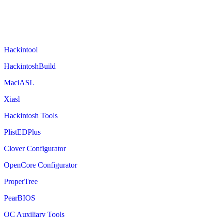
Hackintool
HackintoshBuild
MaciASL
Xiasl
Hackintosh Tools
PlistEDPlus
Clover Configurator
OpenCore Configurator
ProperTree
PearBIOS
OC Auxiliary Tools