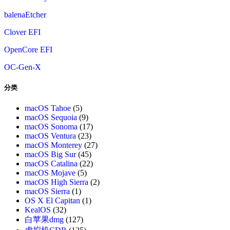
balenaEtcher
Clover EFI
OpenCore EFI
OC-Gen-X
分类
macOS Tahoe
(5)
macOS Sequoia
(9)
macOS Sonoma
(17)
macOS Ventura
(23)
macOS Monterey
(27)
macOS Big Sur
(45)
macOS Catalina
(22)
macOS Mojave
(5)
macOS High Sierra
(2)
macOS Sierra
(1)
OS X El Capitan
(1)
KealOS
(32)
白苹果dmg
(127)