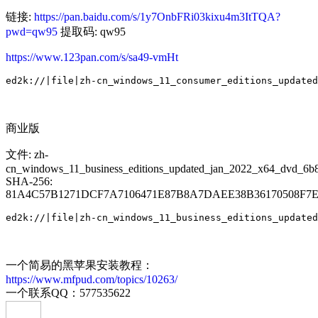
链接:
https://pan.baidu.com/s/1y7OnbFRi03kixu4m3ItTQA?
pwd=qw95
提取码: qw95
https://www.123pan.com/s/sa49-vmHt
商业版
文件: zh-
cn_windows_11_business_editions_updated_jan_2022_x64_dvd_6b8
SHA-256:
81A4C57B1271DCF7A7106471E87B8A7DAEE38B36170508F7
一个简易的黑苹果安装教程：
https://www.mfpud.com/topics/10263/
一个联系QQ：577535622