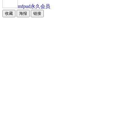
mfpud
永久会员
收藏
海报
链接