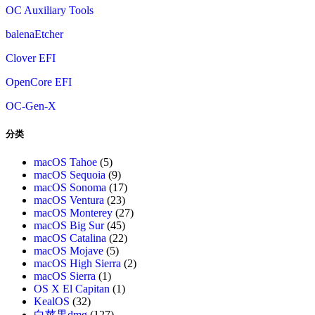
OC Auxiliary Tools
balenaEtcher
Clover EFI
OpenCore EFI
OC-Gen-X
分类
macOS Tahoe
(5)
macOS Sequoia
(9)
macOS Sonoma
(17)
macOS Ventura
(23)
macOS Monterey
(27)
macOS Big Sur
(45)
macOS Catalina
(22)
macOS Mojave
(5)
macOS High Sierra
(2)
macOS Sierra
(1)
OS X El Capitan
(1)
KealOS
(32)
白苹果dmg
(127)