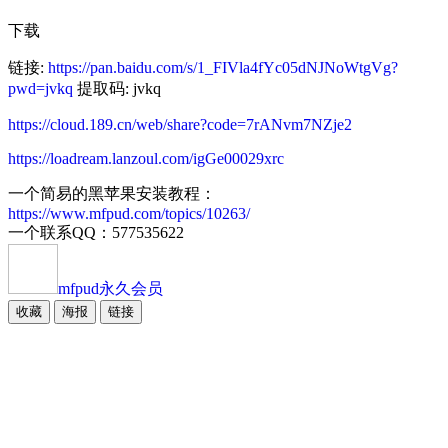
下载
链接:
https://pan.baidu.com/s/1_FIVla4fYc05dNJNoWtgVg?
pwd=jvkq
提取码: jvkq
https://cloud.189.cn/web/share?code=7rANvm7NZje2
https://loadream.lanzoul.com/igGe00029xrc
一个简易的黑苹果安装教程：
https://www.mfpud.com/topics/10263/
一个联系QQ：577535622
mfpud
永久会员
收藏
海报
链接