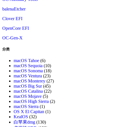
balenaEtcher
Clover EFI
OpenCore EFI
OC-Gen-X
分类
macOS Tahoe
(6)
macOS Sequoia
(10)
macOS Sonoma
(18)
macOS Ventura
(23)
macOS Monterey
(27)
macOS Big Sur
(45)
macOS Catalina
(22)
macOS Mojave
(5)
macOS High Sierra
(2)
macOS Sierra
(1)
OS X El Capitan
(1)
KealOS
(32)
白苹果dmg
(130)