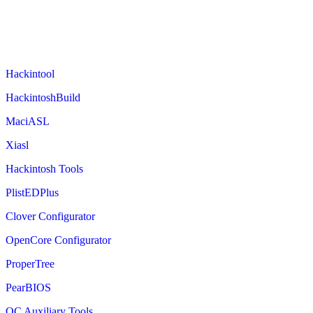
Hackintool
HackintoshBuild
MaciASL
Xiasl
Hackintosh Tools
PlistEDPlus
Clover Configurator
OpenCore Configurator
ProperTree
PearBIOS
OC Auxiliary Tools