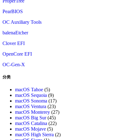
ProperTree
PearBIOS
OC Auxiliary Tools
balenaEtcher
Clover EFI
OpenCore EFI
OC-Gen-X
分类
macOS Tahoe
(5)
macOS Sequoia
(9)
macOS Sonoma
(17)
macOS Ventura
(23)
macOS Monterey
(27)
macOS Big Sur
(45)
macOS Catalina
(22)
macOS Mojave
(5)
macOS High Sierra
(2)