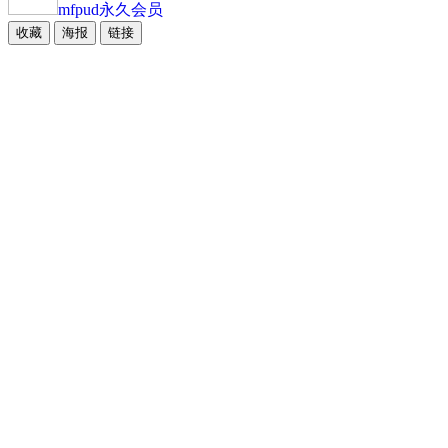
mfpud
永久会员
收藏
海报
链接