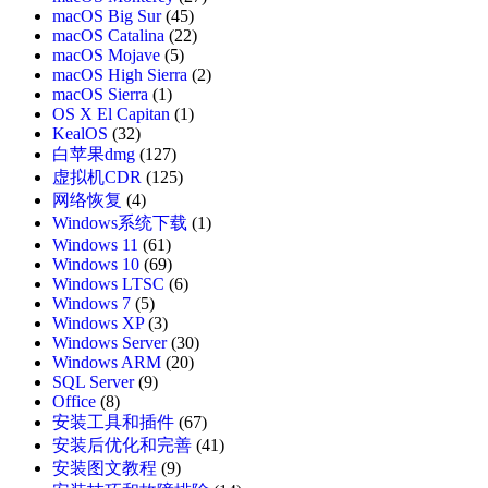
macOS Big Sur
(45)
macOS Catalina
(22)
macOS Mojave
(5)
macOS High Sierra
(2)
macOS Sierra
(1)
OS X El Capitan
(1)
KealOS
(32)
白苹果dmg
(127)
虚拟机CDR
(125)
网络恢复
(4)
Windows系统下载
(1)
Windows 11
(61)
Windows 10
(69)
Windows LTSC
(6)
Windows 7
(5)
Windows XP
(3)
Windows Server
(30)
Windows ARM
(20)
SQL Server
(9)
Office
(8)
安装工具和插件
(67)
安装后优化和完善
(41)
安装图文教程
(9)