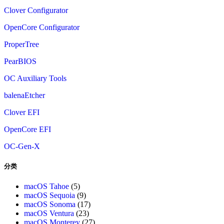
Clover Configurator
OpenCore Configurator
ProperTree
PearBIOS
OC Auxiliary Tools
balenaEtcher
Clover EFI
OpenCore EFI
OC-Gen-X
分类
macOS Tahoe
(5)
macOS Sequoia
(9)
macOS Sonoma
(17)
macOS Ventura
(23)
macOS Monterey
(27)