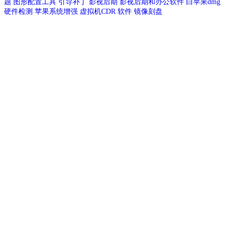
题
图形配置工具
引导补丁
影视后期
影视后期和办公软件
白苹果dmg
硬件检测
苹果系统增强
虚拟机CDR
软件
镜像刻盘