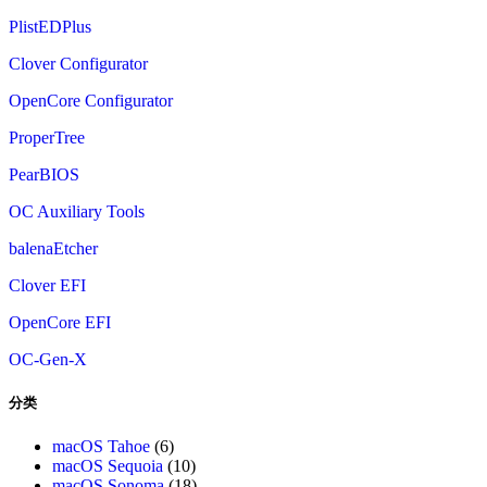
PlistEDPlus
Clover Configurator
OpenCore Configurator
ProperTree
PearBIOS
OC Auxiliary Tools
balenaEtcher
Clover EFI
OpenCore EFI
OC-Gen-X
分类
macOS Tahoe
(6)
macOS Sequoia
(10)
macOS Sonoma
(18)