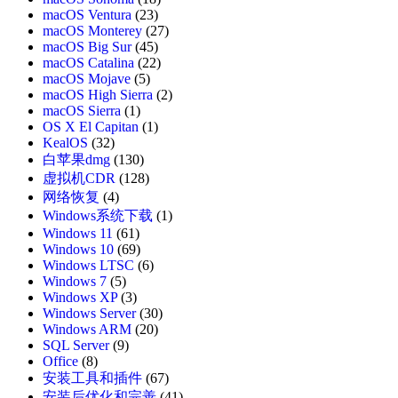
macOS Ventura
(23)
macOS Monterey
(27)
macOS Big Sur
(45)
macOS Catalina
(22)
macOS Mojave
(5)
macOS High Sierra
(2)
macOS Sierra
(1)
OS X El Capitan
(1)
KealOS
(32)
白苹果dmg
(130)
虚拟机CDR
(128)
网络恢复
(4)
Windows系统下载
(1)
Windows 11
(61)
Windows 10
(69)
Windows LTSC
(6)
Windows 7
(5)
Windows XP
(3)
Windows Server
(30)
Windows ARM
(20)
SQL Server
(9)
Office
(8)
安装工具和插件
(67)
安装后优化和完善
(41)