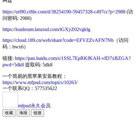
网盘
https://url90.ctfile.com/d/38254190-59457328-c497cc?p=2988
(访
问密码: 2988)
https://loadream.lanzoul.com/iGXyZ02vgklg
https://cloud.189.cn/web/share?code=EFVZZvAFN7Nb
（访问
码：bwx6）
链接:
https://pan.baidu.com/s/1SSL7EpRKfKAH-vID7xBZGA?
pwd=5dk8
提取码: 5dk8
一个简易的黑苹果安装教程：
https://www.mfpud.com/topics/10263/
一个联系QQ：577535622
mfpud
永久会员
收藏
海报
链接