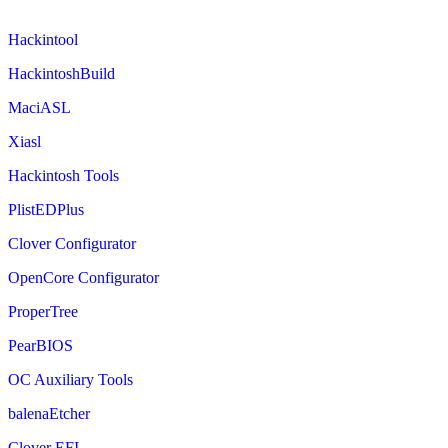
Hackintool
HackintoshBuild
MaciASL
Xiasl
Hackintosh Tools
PlistEDPlus
Clover Configurator
OpenCore Configurator
ProperTree
PearBIOS
OC Auxiliary Tools
balenaEtcher
Clover EFI