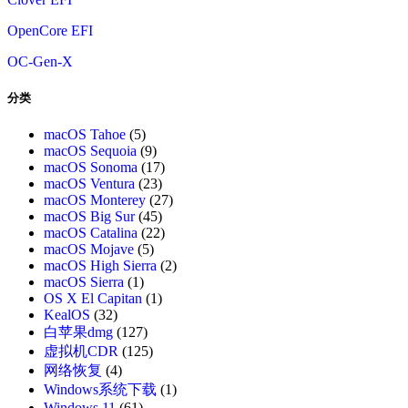
OpenCore EFI
OC-Gen-X
分类
macOS Tahoe
(5)
macOS Sequoia
(9)
macOS Sonoma
(17)
macOS Ventura
(23)
macOS Monterey
(27)
macOS Big Sur
(45)
macOS Catalina
(22)
macOS Mojave
(5)
macOS High Sierra
(2)
macOS Sierra
(1)
OS X El Capitan
(1)
KealOS
(32)
白苹果dmg
(127)
虚拟机CDR
(125)
网络恢复
(4)
Windows系统下载
(1)
Windows 11
(61)