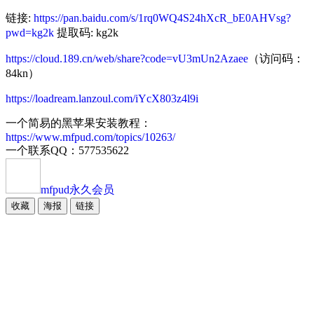
链接:
https://pan.baidu.com/s/1rq0WQ4S24hXcR_bE0AHVsg?
pwd=kg2k
提取码: kg2k
https://cloud.189.cn/web/share?code=vU3mUn2Azaee
（访问码：
84kn）
https://loadream.lanzoul.com/iYcX803z4l9i
一个简易的黑苹果安装教程：
https://www.mfpud.com/topics/10263/
一个联系QQ：577535622
mfpud
永久会员
收藏
海报
链接