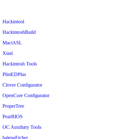
Hackintool
HackintoshBuild
MaciASL
Xiasl
Hackintosh Tools
PlistEDPlus
Clover Configurator
OpenCore Configurator
ProperTree
PearBIOS
OC Auxiliary Tools
balenaEtcher