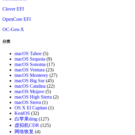
Clover EFI
OpenCore EFI
OC-Gen-X
分类
macOS Tahoe
(5)
macOS Sequoia
(9)
macOS Sonoma
(17)
macOS Ventura
(23)
macOS Monterey
(27)
macOS Big Sur
(45)
macOS Catalina
(22)
macOS Mojave
(5)
macOS High Sierra
(2)
macOS Sierra
(1)
OS X El Capitan
(1)
KealOS
(32)
白苹果dmg
(127)
虚拟机CDR
(125)
网络恢复
(4)